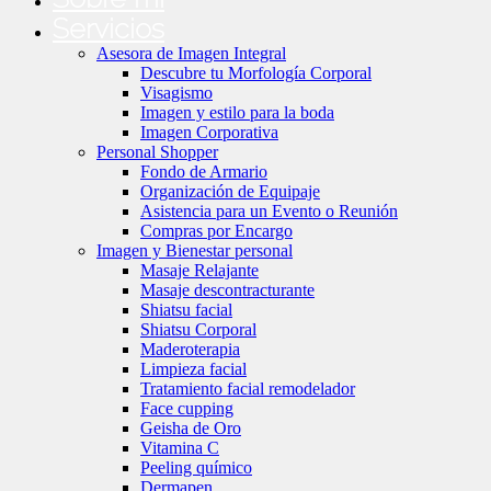
Servicios
Asesora de Imagen Integral
Descubre tu Morfología Corporal
Visagismo
Imagen y estilo para la boda
Imagen Corporativa
Personal Shopper
Fondo de Armario
Organización de Equipaje
Asistencia para un Evento o Reunión
Compras por Encargo
Imagen y Bienestar personal
Masaje Relajante
Masaje descontracturante
Shiatsu facial
Shiatsu Corporal
Maderoterapia
Limpieza facial
Tratamiento facial remodelador
Face cupping
Geisha de Oro
Vitamina C
Peeling químico
Dermapen