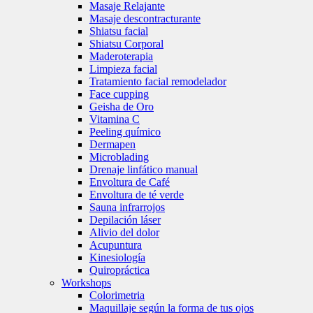
Masaje Relajante
Masaje descontracturante
Shiatsu facial
Shiatsu Corporal
Maderoterapia
Limpieza facial
Tratamiento facial remodelador
Face cupping
Geisha de Oro
Vitamina C
Peeling químico
Dermapen
Microblading
Drenaje linfático manual
Envoltura de Café
Envoltura de té verde
Sauna infrarrojos
Depilación láser
Alivio del dolor
Acupuntura
Kinesiología
Quiropráctica
Workshops
Colorimetria
Maquillaje según la forma de tus ojos