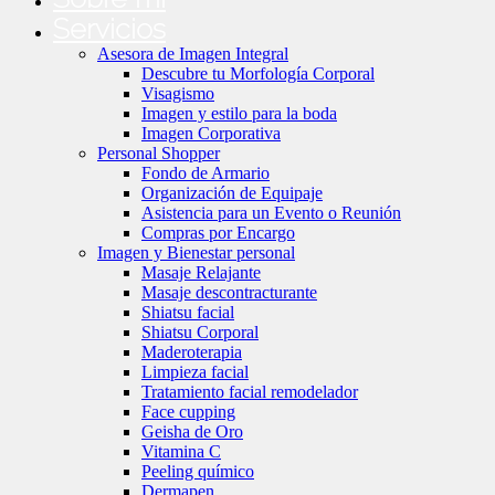
Servicios
Asesora de Imagen Integral
Descubre tu Morfología Corporal
Visagismo
Imagen y estilo para la boda
Imagen Corporativa
Personal Shopper
Fondo de Armario
Organización de Equipaje
Asistencia para un Evento o Reunión
Compras por Encargo
Imagen y Bienestar personal
Masaje Relajante
Masaje descontracturante
Shiatsu facial
Shiatsu Corporal
Maderoterapia
Limpieza facial
Tratamiento facial remodelador
Face cupping
Geisha de Oro
Vitamina C
Peeling químico
Dermapen