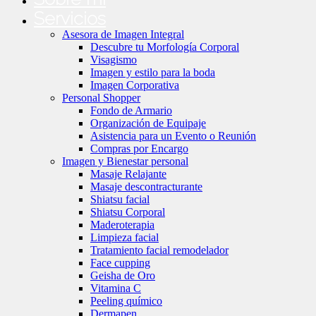
Servicios
Asesora de Imagen Integral
Descubre tu Morfología Corporal
Visagismo
Imagen y estilo para la boda
Imagen Corporativa
Personal Shopper
Fondo de Armario
Organización de Equipaje
Asistencia para un Evento o Reunión
Compras por Encargo
Imagen y Bienestar personal
Masaje Relajante
Masaje descontracturante
Shiatsu facial
Shiatsu Corporal
Maderoterapia
Limpieza facial
Tratamiento facial remodelador
Face cupping
Geisha de Oro
Vitamina C
Peeling químico
Dermapen