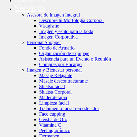
Servicios
Asesora de Imagen Integral
Descubre tu Morfología Corporal
Visagismo
Imagen y estilo para la boda
Imagen Corporativa
Personal Shopper
Fondo de Armario
Organización de Equipaje
Asistencia para un Evento o Reunión
Compras por Encargo
Imagen y Bienestar personal
Masaje Relajante
Masaje descontracturante
Shiatsu facial
Shiatsu Corporal
Maderoterapia
Limpieza facial
Tratamiento facial remodelador
Face cupping
Geisha de Oro
Vitamina C
Peeling químico
Dermapen