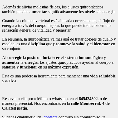
Además de aliviar molestias físicas, los ajustes quiroprácticos
también pueden
aumentar
significativamente los niveles de energía.
Cuando la columna vertebral está alineada correctamente, el flujo de
energía a través del cuerpo mejora, lo que puede traducirse en una
sensación general de vitalidad y bienestar.
En resumen, la quiropráctica va más allá de tratar dolores de cuello y
espalda; es una
disciplina
que
promueve
la
salud
y el
bienestar
en
su conjunto.
Al
corregir
la
postura
,
fortalecer
el
sistema
inmunológico
y
aumentar
la
energía
, los ajustes quiroprácticos ayudan al cuerpo a
sanarse
y
funcionar
en su máxima expresión.
Esta es una poderosa herramienta para mantener una
vida saludable
y
activa
.
Reserva tu cita por teléfono o whatsapp, en el
645424302
, o de
manera presencial. Nos encontrarás en la
calle Montserrat, 4 de
Calafell platja.
Si tienes cualquier duda,
contacta
conmigo sin compromiso, te