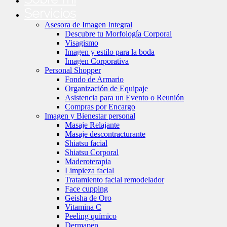
Servicios
Asesora de Imagen Integral
Descubre tu Morfología Corporal
Visagismo
Imagen y estilo para la boda
Imagen Corporativa
Personal Shopper
Fondo de Armario
Organización de Equipaje
Asistencia para un Evento o Reunión
Compras por Encargo
Imagen y Bienestar personal
Masaje Relajante
Masaje descontracturante
Shiatsu facial
Shiatsu Corporal
Maderoterapia
Limpieza facial
Tratamiento facial remodelador
Face cupping
Geisha de Oro
Vitamina C
Peeling químico
Dermapen